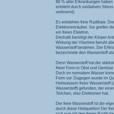
80 % aller Erkrankungen haben
entsteht durch oxidativen Stress 
verbrannt).
Es entstehen freie Radikale. Di
Elektronenräuber. Sie greifen d
ein freies Elektron.
Deshalb benötigt der Körper Anti
Wirkung der Vitamine beruht abe
Wasserstoff bestehen. Der Erfin
bezeichnete den Wasserstoff als
Denn Wasserstoff hat die stärkst
freier Form in Obst und Gemüse
Doch im normalem Wasser kommt
Form vor. Dagegen wurde im Qu
Heilwässern freier Wasserstoff (
Wasserstoff) gefunden, der ein
Teilchen, also Elektronen hat.
Der freie Wasserstoff ist die ei
durch diese Heilquellen! Der fre
sich nun mit den freien Radikale