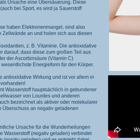
 als Ursache eine Übersäuerung. Diese
(auch bei Sport, es wird ja Sauerstoff
ese haben Elektronenmangel, sind also
ie Zellwände an und holen sich aus diesen
oxidantien, z. B. Vitamine. Die antioxidative
r darauf, dass diese zum großen Teil aus
der der Ascorbinsäure (Vitamin C)
 wesentlichste Energieform für den Körper.
e antioxidative Wirkung und ist vor allem in
 vorhanden!
 Wasserstoff hauptsächlich in gebundener
ellwasser von Lourdes und anderen
auch bezeichnet als aktiver oder molekularer
en Überschuss an negativ geladenen
gentliche Ursache für die Wunderheilungen
ie Wasserstoff (negativ geladen) verbindet
n (positiv geladen) und es entsteht dabei